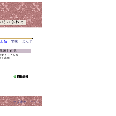
工品｜
甘味
｜
ぽんず
碗蒸しの具
品番号：７５８
途：蒸物
サブ水産トップへ