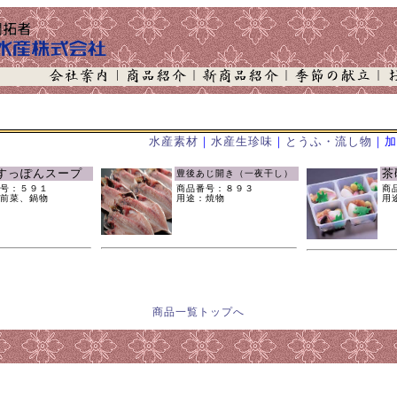
水産素材
｜
水産生珍味
｜
とうふ・流し物
｜加
すっぽんスープ
茶
豊後あじ開き（一夜干し）
号：５９１
商品番号：８９３
商
前菜、鍋物
用途：焼物
用
商品一覧トップへ